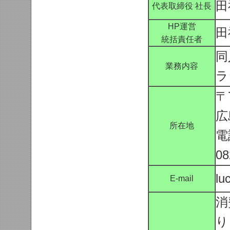
田
代表取締役 社長
HP運営
田
統括責任者
同
業務内容
ラ
〒7
広
所在地
電
08
lu
E-mail
消
り