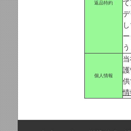
て
返品特約
デ
し
ー
う
当
護
個人情報
供
情