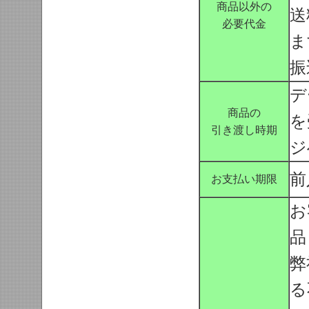
商品以外の
送
必要代金
ま
振
デ
商品の
を
引き渡し時期
ジ
前
お支払い期限
お
品
弊
る